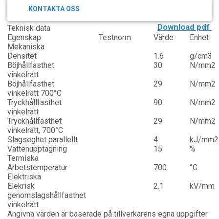
KONTAKTA OSS
Download pdf
Teknisk data
Egenskap
Testnorm
Värde
Enhet
Mekaniska
Densitet
1.6
g/cm3
Böjhållfasthet
30
N/mm2
vinkelrätt
Böjhållfasthet
29
N/mm2
vinkelrätt 700°C
Tryckhållfasthet
90
N/mm2
vinkelrätt
Tryckhållfasthet
29
N/mm2
vinkelrätt, 700°C
Slagseghet parallellt
4
kJ/mm2
Vattenupptagning
15
%
Termiska
Arbetstemperatur
700
°C
Elektriska
Elekrisk
2.1
kV/mm
genomslagshållfasthet
vinkelrätt
Angivna värden är baserade på tillverkarens egna uppgifter