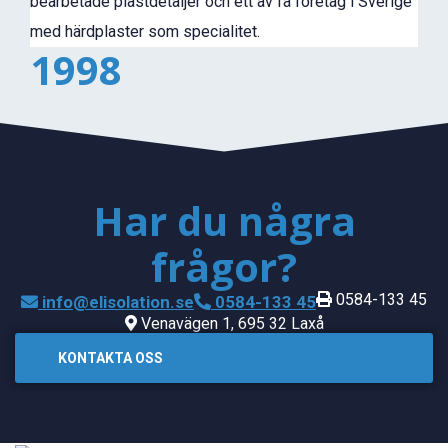
bearbetade plastdetaljer och ett av få företag i Sverige
med härdplaster som specialitet.
1998
Har du några
frågor?
0584-133 45
info@elisolation.se
0584-133 45
Venavägen 1, 695 32 Laxå
KONTAKTA OSS