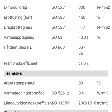
E-modul drag
ISO 527
800
N/mm2
Brottöjning (torr)
ISO 527
450
%
Dragbrottsgräns
ISO 527
>17
N/mm2
Vattenupptagning
ISO 62
<0.01
%
Hårdhet Shore D
ISO 868
60 -
65
Friktionskoefficient
ca 0.2
Termiska
Arbetstemperatur
80
°C
Värmeledningsförmåga
ISO 52612
0.4
W/mK
Längdutvidgningskoefficient
ISO 11359
200x10'-6
m/mK