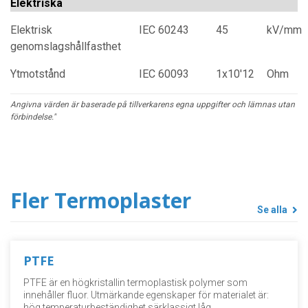
Elektriska
Elektrisk
IEC 60243
45
kV/mm
genomslagshållfasthet
Ytmotstånd
IEC 60093
1x10'12
Ohm
Angivna värden är baserade på tillverkarens egna uppgifter och lämnas utan
förbindelse."
Fler Termoplaster
Se alla
PTFE
PTFE är en högkristallin termoplastisk polymer som
innehåller fluor. Utmärkande egenskaper för materialet är:
hög temperaturbeständighet särklassigt låg…