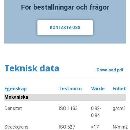
För beställningar och frågor
KONTAKTA OSS
Teknisk data
Download pdf
Egenskap
Testnorm
Värde
Enhet
Mekaniska
Densitet
ISO 1183
0.92-
g/cm3
0.94
Sträckgräns
ISO 527
>17
N/mm2