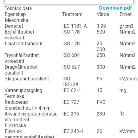
Download pdf
Teknisk data
Egenskap
Testnorm
Värde
Enhet
Mekaniska
Densitet
IEC 1183-A
1.95
g/cm3
Böjhållfasthet
ISO 178
500
N/mm2
vinkelrätt
Elasticitetsmodul
ISO 178
25
N/mm2
000
Tryckhållfasthet
ISO 604
650
N/mm2
vinkelrätt
Draghållfasthet
ISO 527
300
N/mm2
parallellt
Slagseghet parallellt
ISO
55
kV/mm
180/2A
Vattenupptagning
IEC 62-1
15
mg
Termiska
Reducerad
IEC 707
FV0
brännbarhet, t > 4 mm
Användiningstemperatur,
IEC 216
230
˚C
intermittent
Elektriska
Elekrisk
IEC 243-1
20
kV/mm
genomslagshållfasthet