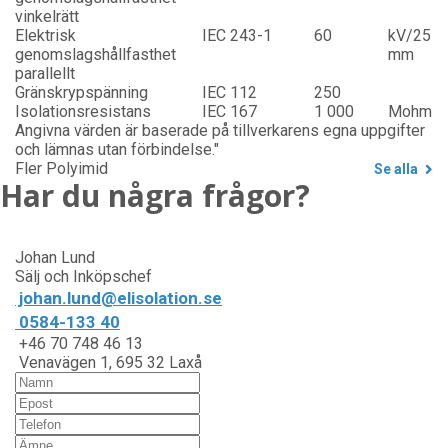
vinkelrätt
Elektrisk
IEC 243-1
60
kV/25
genomslagshållfasthet
mm
parallellt
Gränskrypspänning
IEC 112
250
Isolationsresistans
IEC 167
1 000
Mohm
Angivna värden är baserade på tillverkarens egna uppgifter
och lämnas utan förbindelse."
Fler Polyimid
Se alla
Har du några frågor?
Johan Lund
Sälj och Inköpschef
johan.lund@elisolation.se
0584-133 40
+46 70 748 46 13
Venavägen 1, 695 32 Laxå